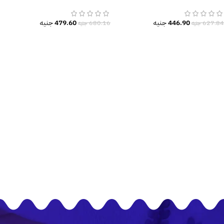
متنوعة وزاهية
نيو كلاسيك
446.90
جنيه
479.60
جنيه
627.84
جنيه
680.16
جنيه