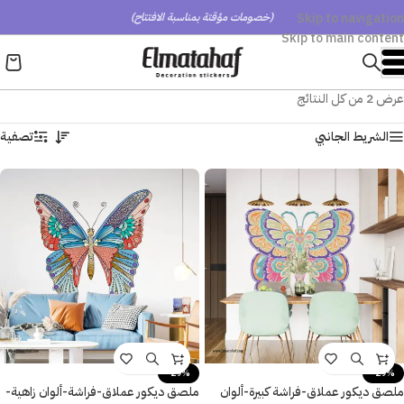
Skip to navigation
(خصومات مؤقتة بمناسبة الافتتاح)
Skip to main content
عرض ⁦2⁩ من كل النتائج
الشريط الجانبي
تصفية
-29%
-29%
ملصق ديكور عملاق-فراشة كبيرة-ألوان
ملصق ديكور عملاق-فراشة-ألوان زاهية-