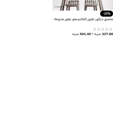
-20%
ملصق ديكور-طيور الفلامينجو-زهور متنوعة-
أوراق الشجر
327.00
جنيه
–
501.40
جنيه