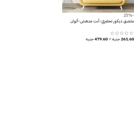
-25%
ملصق ديكور تحفيزي-أنت مدهش-ألوان
زاهية
261.60
جنيه
–
479.60
جنيه