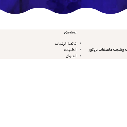
صفحتي
قائمـة الرغبـات
 وتثبيت ملصقات ديكور
الطلبات
العنوان
تفاصيل الحساب
ديكور والحفاظ عليها
© 2026
الـمتحـف دوت كوم
. All rights reserved
الصفحة الرئيسية
قائمـة الرغبـات