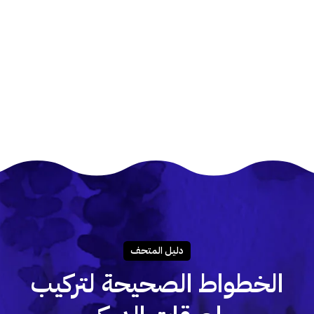
دليـل المتحـف
الخطواط الصحيحة لتركيب