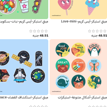
ميني استيكر-آيس كريم-Love-mini
ميني استيكر-آيس كريم-نبات-بسكويت
sticker-Ice cream
أشارة المرور
48.51
جنيه
48.51
جنيه
ميني استيكر-أشكال متنوعة-استيكرات
ميني استيكر-استكشاف الفضاء-Space
تحفيزية