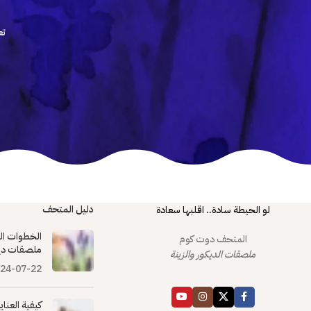
تع
دليل المتحف
لو الحيطة سادة.. اقلبها سعادة
الخطوات ال
المتحف دوت كوم
ملصقات دي
ملصقات الديكور والزينة
24-07-22
كيفية العنا