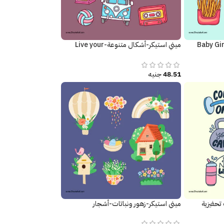
ميني استيكر-أشكال متنوعة-Live your
Dream
48.51
جنيه
تحفيزية
ميني استيكر-زهور ونباتات-أشجار