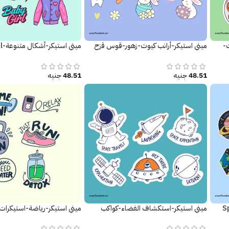
-
ميني استيكر-أرانب كيوت-زهور-قوس قزح
ميني استيكر-أشكال متنوعة-Baby Girl
48.51
جنيه
48.51
جنيه
ميني استيكر-استكشاف الفضاء-كواكب
ميني استيكر-رياضة-استيكرات 