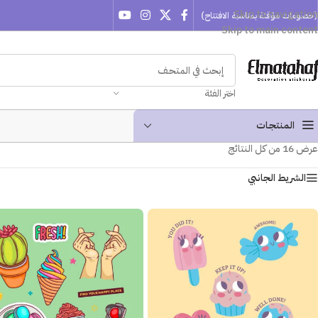
Skip to navigation
(خصومات مؤقتة بمناسبة الافتتاح)
Skip to main content
اختر الفئة
المنتجـات
عرض ⁦16⁩ من كل النتائج
الشريط الجانبي