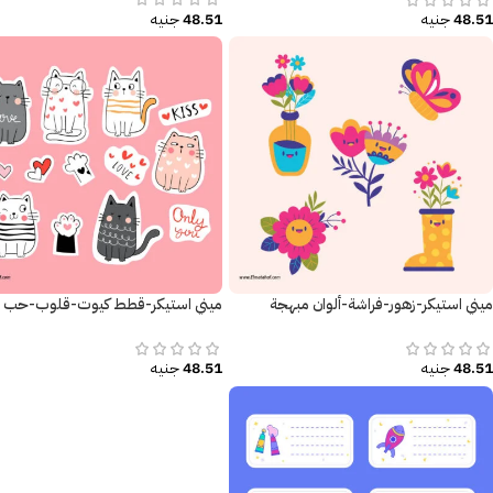
48.51
جنيه
48.51
جنيه
ميني استيكر-زهور-فراشة-ألوان مبهجة
ميني استيكر-قطط كيوت-قلوب-حب
48.51
جنيه
48.51
جنيه