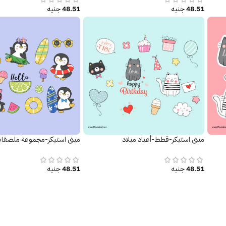
48.51
جنيه
48.51
جنيه
ميني استيكر-قطط-أعياد ميلاد
ميني استيكر-مجموعة ملصقا
48.51
جنيه
48.51
جنيه