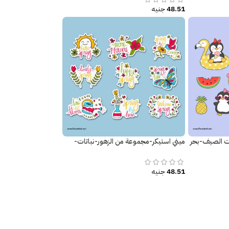
48.51
جنيه
ت الصيف-بحر
ميني استيكر-مجموعة من الزهور-نباتات-
فصل الربيع-فراشات
48.51
جنيه