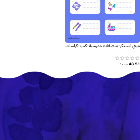
ميني استيكر-ملصقات مدرسية-كتب-كراسات
48.51
جنيه