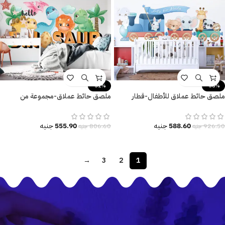
-31%
-36%
ملصق حائط عملاق للأطفال-قطار
ملصق حائط عملاق-مجموعة من
وحيوانات-(Train with Animals)
الديناصورات الكيوت مع النخل والزرع
588.60
جنيه
555.90
جنيه
926.50
جنيه
806.60
جنيه
→
3
2
1