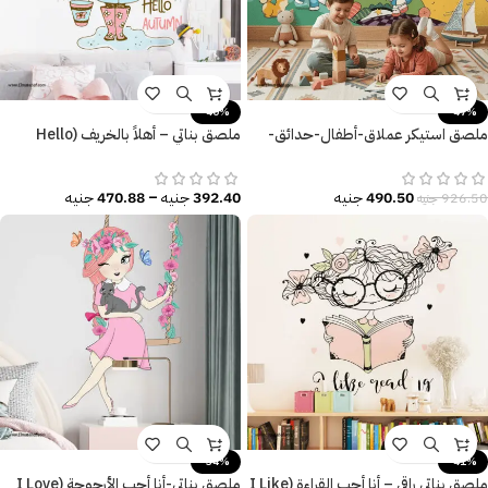
-40%
-47%
ملصق استيكر عملاق-أطفال-حدائق-
ملصق بناتي – أهلاً بالخريف (Hello
نجوم-كواكب-أطفال كيوت
Autumn) مقاسات متعددة
490.50
جنيه
392.40
جنيه
–
470.88
جنيه
926.50
جنيه
-34%
-41%
ملصق بناتي راقي – أنا أحب القراءة (I Like
ملصق بناتي-أنا أحب الأرجوحة (I Love