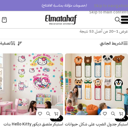
Skip to navigation
(خصومات مؤقتة بمناسبة الافتتاح)
Skip to main content
عرض 1–20 من أصل 53 نتيجة
الشريط الجانبي
تصفية
-32%
-22%
استيكر جدول الضرب على شكل حيوانات
استيكر ملصق ديكور Hello Kitty بنات