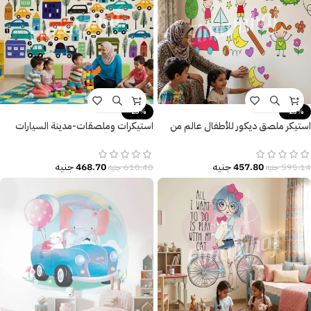
-23%
-23%
استيكر ملصق ديكور للأطفال عالم من
استيكرات وملصقات-مدينة السيارات
المرح والتعلم
المرحة-للأطفال
457.80
جنيه
468.70
جنيه
595.14
جنيه
610.40
جنيه