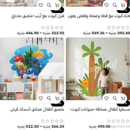
-28%
-30%
فتاه كيوت مع قطة وعجلة وقفص زهور،
فيل كيوت مع أرنب-ملصق جداري
(All I want to do is Play with my
عملاق-بالون-زهور
Cat)
392.40
جنيه
–
549.36
جنيه
313.92
جنيه
–
446.90
جنيه
-30%
-34%
مسطرة أطفال عملاقة-حيوانات كيوت-
ملصق أطفال عملاق-أسماك قرش
نخيل-أسد-Lion
كيوت-عالم البحار-Shark
490.50
جنيه
366.24
جنيه
–
512.30
جنيه
741.20
جنيه