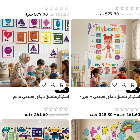
كيوت
577.70
جنيه
577.70
جنيه
741.20
جنيه
850.20
جنيه
-41%
-43%
استيكر ملصق ديكور تعليمي – عربي-
استيكر ملصق ديكور تعليمي عالم
إنجليزي
الأشكال المرحة
261.60
جنيه
–
348.80
جنيه
261.60
جنيه
446.90
جنيه