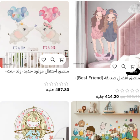
ملصق احتفال مولود جديد-ولد-بنت-
-25%
It’s a Boy-It’s a Girl-فيل-بالون-زهور
ملصق أفضل صديقة (Best Friend)-
بنات كيوت-Cute Girls
457.80
جنيه
414.20
جنيه
555.90
جنيه