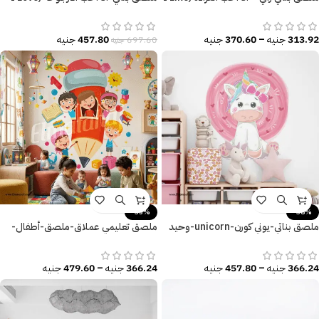
Reading)
the seesaw)-بنات كيوت
313.92
جنيه
–
370.60
جنيه
457.80
جنيه
697.60
جنيه
-35%
-38%
ملصق بناتي-يوني كورن-unicorn-وحيد
ملصق تعليمي عملاق-ملصق-أطفال-
القرن
حروف إنجليزية-كتاب
366.24
جنيه
–
457.80
جنيه
366.24
جنيه
–
479.60
جنيه