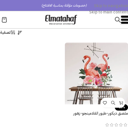
Skip to navigation
(خصومات مؤقتة بمناسبة الافتتاح)
Skip to main content
تصفية
-20%
ملصق ديكور-طيور الفلامينجو-زهور
متنوعة-أوراق الشجر