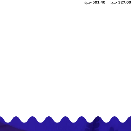
327.00
جنيه
–
501.40
جنيه