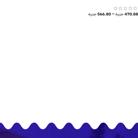
شجرة-عصافير-أوراق شجر
470.88
جنيه
–
566.80
جنيه