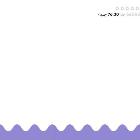
Elsa-Frozen
76.30
جنيه
163.50
جنيه