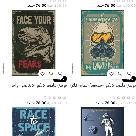
76.30
جنيه
76.30
جنيه
163.50
جنيه
163.50
جنيه
-53%
-53%
بوستر-ملصق ديكور-جمجمة-نظارة-فلتر-
بوستر-ملصق ديكور-ديناصور-واجه
مقاسات وأحجام متعددة
مخاوفك-Face your Fears
76.30
جنيه
76.30
جنيه
163.50
جنيه
163.50
جنيه