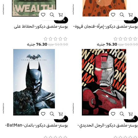
-53%
-53%
بوستر-ملصق ديكور-إمرأة-فنجان قهوة-
بوستر-ملصق ديكور-الحفاظ على
Love Coffee
الصحة-Health is The Best Wealth
76.30
جنيه
76.30
جنيه
163.50
جنيه
163.50
جنيه
-53%
-53%
بوستر-ملصق ديكور-الرجل الحديدي-
بوستر-ملصق ديكور-باتمان-BatMan-
Iron Man
القوة-Poster-مقاسات متنوعة