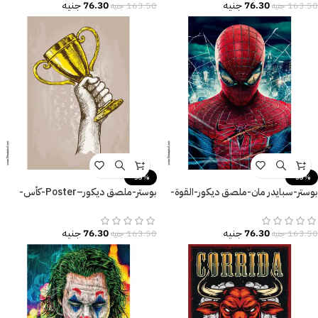
76.30
جنيه
76.30
جنيه
163.50
جنيه
163.50
جنيه
-53%
-53%
بوستر-سبايدر مان-ملصق ديكور-القوة-
بوستر-ملصق ديكور–Poster-كأس-
Spider Man
Cup-زراع-مقاسات متعددة
76.30
جنيه
76.30
جنيه
163.50
جنيه
163.50
جنيه