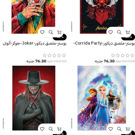
-53%
-53%
بوستر-ملصق ديكور-Corrida Party-
بوستر-ملصق ديكور-Joker-جوكر-ألوان
احتفال-ثور-زهور
زاهية
76.30
جنيه
76.30
جنيه
163.50
جنيه
163.50
جنيه
-53%
-53%