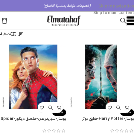
Skip to navigation
(خصومات مؤقتة بمناسبة الافتتاح)
Skip to main content
تصفية
-53%
-53%
بوستر-Harry Potter-هاري بوتر
بوستر-سبايدر مان-ملصق ديكور-Spider
والمقدسات المهلكة
Man