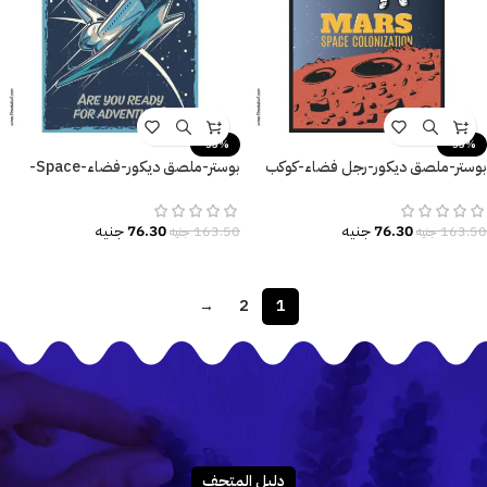
-53%
-53%
بوستر-ملصق ديكور-رجل فضاء-كوكب
بوستر-ملصق ديكور-فضاء-Space-
المريخ-Mars
مكوك فضاء-Race to Space
76.30
جنيه
76.30
جنيه
163.50
جنيه
163.50
جنيه
→
2
1
دليـل المتحـف