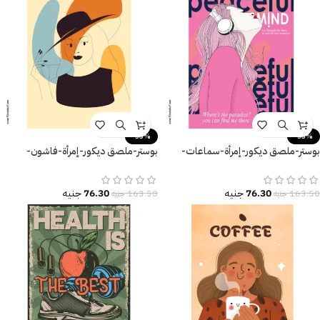
-53%
-53%
بوستر-ملصق ديكور-إمرأة-سماعات-
بوستر-ملصق ديكور-إمرأة-فاشون-
العقل المُسالم-Peaceful mind
فستان-قبعة-Fashion
76.30
جنيه
76.30
جنيه
163.50
جنيه
163.50
جنيه