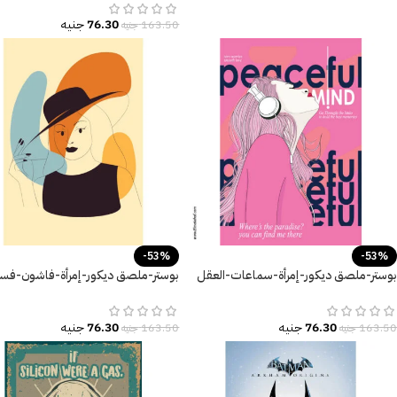
76.30
جنيه
163.50
جنيه
-53%
-53%
بوستر-ملصق ديكور-إمرأة-سماعات-العقل
بوستر-ملصق ديكور-إمرأة-فاشون-فست
المُسالم-Peaceful mind
قبعة-Fashion
76.30
جنيه
76.30
جنيه
163.50
جنيه
163.50
جنيه