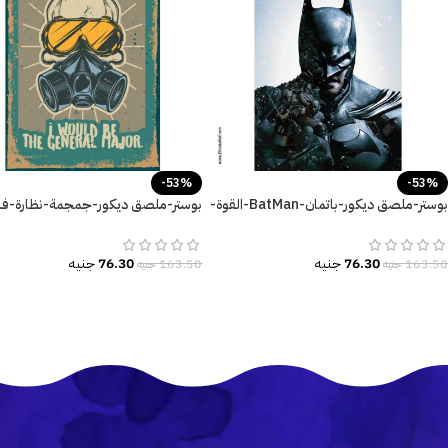
-53%
-53%
بوستر-ملصق ديكور-باتمان-BatMan-القوة-
بوستر-ملصق ديكور-جمجمة-نظارة-فلت
Poster-مقاسات متنوعة
مقاسات وأحجام متعددة
76.30
جنيه
76.30
جنيه
163.50
جنيه
163.50
جنيه