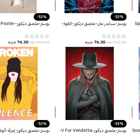
-53%
-53%
ديكور-Spider
بوستر-سبايدر مان-ملصق ديكور-القوة-
Spider Man
زراع-مقاسات متعددة
76.30
جنيه
76.30
جنيه
163.50
جنيه
163.50
جنيه
-53%
-53%
Snow -
بوستر-ملصق ديكور-V For Vendetta-
بوستر-ملصق ديكور-إمرأة-ألوان
فانديتا-مقاسات متعددة
Broken Silence