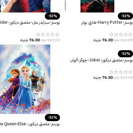
-53%
-53%
بوستر-Harry Potter-هاري بوتر
بوستر-سبايدر مان-ملصق 
والمقدسات المهلكة
Man
76.30
جنيه
76.30
جنيه
163.50
جنيه
163.50
جنيه
-53%
بوستر-ملصق ديكور-Joker-جوكر-ألوان
زاهية
76.30
جنيه
163.50
جنيه
-53%
بوستر-ملصق ديكور-Queen Elsa
Frozen