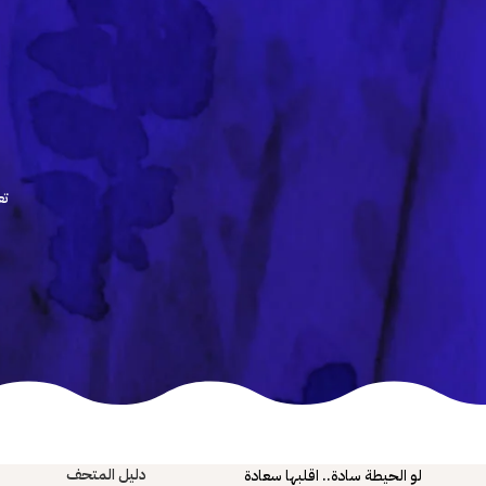
تع
دليل المتحف
لو الحيطة سادة.. اقلبها سعادة