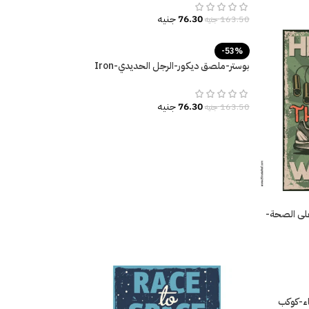
76.30
جنيه
163.50
جنيه
-53%
بوستر-ملصق ديكور-الرجل الحديدي-Iron
Man
76.30
جنيه
163.50
جنيه
لى الصحة-
H
ء-كوكب