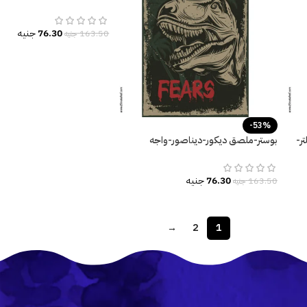
المريخ-Mars
76.30
جنيه
163.50
جنيه
-53%
ر-
بوستر-ملصق ديكور-ديناصور-واجه
مخاوفك-Face your Fears
76.30
جنيه
163.50
جنيه
→
2
1