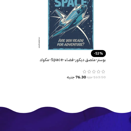
-53%
بوستر-ملصق ديكور-فضاء-Space-مكوك
فضاء-Race to Space
76.30
جنيه
163.50
جنيه