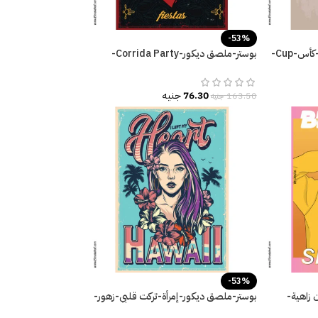
-53%
بوستر-ملصق ديكور–Poster-كأس-Cup-
بوستر-ملصق ديكور-Corrida Party-
احتفال-ثور-زهور
76.30
جنيه
163.50
جنيه
-53%
 زاهية-
بوستر-ملصق ديكور-إمرأة-تركت قلبي-زهور-
نخل-مقاسات متعددة