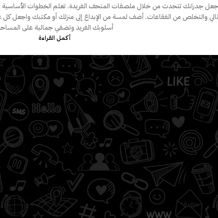
جعل جدرانك تتحدث من خلال ملصقات المتحف الفريدة. تعلم الخطوات الأساسية
مثالي والتخلص من الفقاعات. أضف لمسة من الإبداع إلى منزلك أو مكتبك واجعل ك
أسلوبك الفريد وتضفي جمالية على المساحة
أكمـل القـراءة
صفحتي
صحيحة لتركيب وتثبيت
قائمـة الرغبـات
كور المتحف
الطلبات
العنوان
20
تفاصيل الحساب
ية بملصقات الديكور
يها