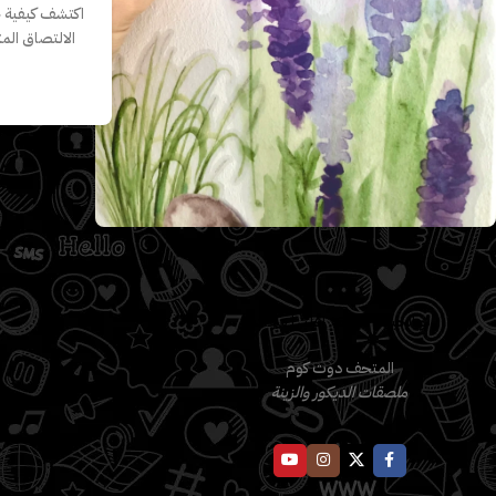
اكتشف كيفية 
الالتصاق ال
دليل المتحف
لو الحيطة سادة.. اقلبها سعادة
الخطوات ال
المتحف دوت كوم
ملصقات دي
ملصقات الديكور والزينة
24-07-22
كيفية العنا
والحفاظ عل