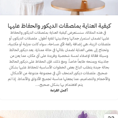
كيفية العناية بملصقات الديكور والحفاظ عليها
في هذه المقالة، سنستعرض كيفية العناية بملصقات الديكور والحفاظ
عليها لضمان استمرار جمالها وجاذبيتها لفترة أطول. ملصقات الديكور، أو
ملصقات الزينة، هي إضافة رائعة لأي مساحة، سواء كانت منزلية أو مكتبية،
وتحتاج إلى بعض العناية لضمان بقائها في حالة ممتازة. يعد ديكور الحائط
وسيلة فعّالة لإضفاء لمسة شخصية وفريدة على أي مكان، مما يعزز من
جاذبيته ويمنحه طابعاً خاصاً. ومع ذلك، فإن الحفاظ على ديكور الحائط
بحالة جيدة يتطلب اتباع بعض الخطوات الأساسية للحفاظ عليها بشكل
صحيح. ملصقات ديكور المتحف تأتي في مجموعة متنوعة من الأشكال
والأحجام والتصاميم، مما يجعلها مناسبة لجميع الأذواق والأنماط. إذا لم
يتم الاهتمام بها بشكل صحيح،...
أكمـل القـراءة