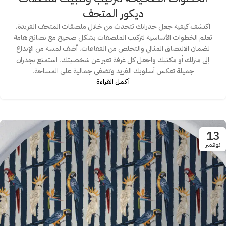
ديكور المتحف
اكتشف كيفية جعل جدرانك تتحدث من خلال ملصقات المتحف الفريدة.
تعلم الخطوات الأساسية لتركيب الملصقات بشكل صحيح مع نصائح هامة
لضمان الالتصاق المثالي والتخلص من الفقاعات. أضف لمسة من الإبداع
إلى منزلك أو مكتبك واجعل كل غرفة تعبر عن شخصيتك. استمتع بجدران
جميلة تعكس أسلوبك الفريد وتضفي جمالية على المساحة.
أكمـل القـراءة
13
نوفمبر