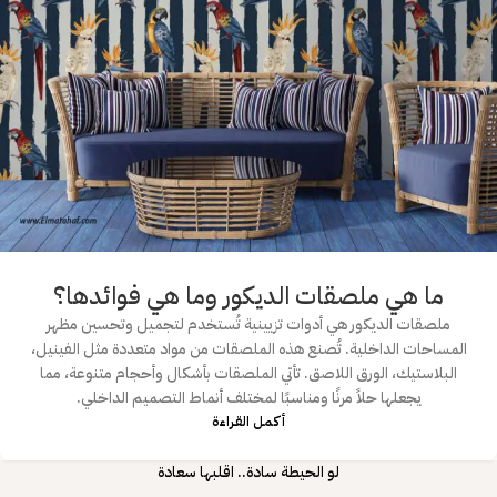
ما هي ملصقات الديكور وما هي فوائدها؟
ملصقات الديكور هي أدوات تزيينية تُستخدم لتجميل وتحسين مظهر
المساحات الداخلية. تُصنع هذه الملصقات من مواد متعددة مثل الفينيل،
البلاستيك، الورق اللاصق. تأتي الملصقات بأشكال وأحجام متنوعة، مما
يجعلها حلاً مرنًا ومناسبًا لمختلف أنماط التصميم الداخلي.
أكمـل القـراءة
لو الحيطة سادة.. اقلبها سعادة