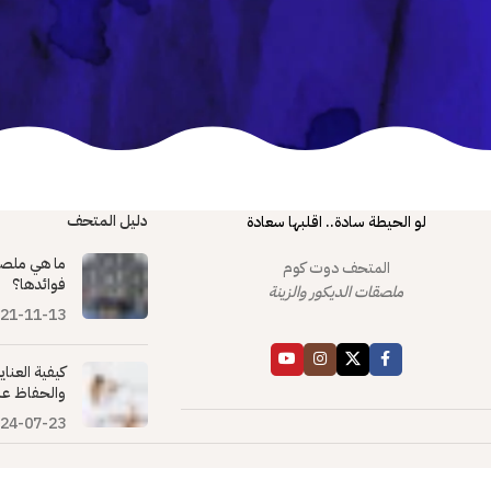
دليل المتحف
لو الحيطة سادة.. اقلبها سعادة
ما هي ملصق
المتحف دوت كوم
فوائدها؟
ملصقات الديكور والزينة
21-11-13
كيفية العنا
والحفاظ عل
24-07-23