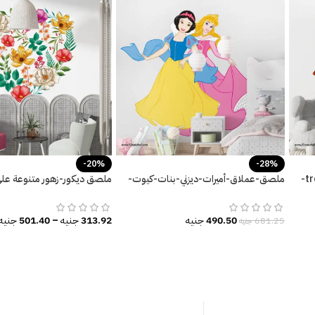
-20%
-28%
ملصق عملاق-منزل شجرة-tree house-
ملصق-عملاق-أميرات-ديزني-بنات-كيوت-
ملصق ديكور-زهور متنوعة ع
disney-princess
ألوان زاهية
490.50
جنيه
313.92
جنيه
–
501.40
جنيه
681.25
جنيه