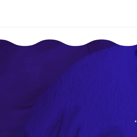
إقـرأ المزيـد
ء