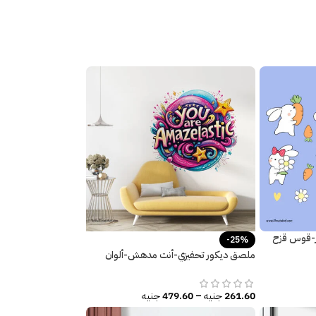
ر-قوس قزح
-25%
ملصق ديكور تحفيزي-أنت مدهش-ألوان
زاهية
261.60
جنيه
–
479.60
جنيه