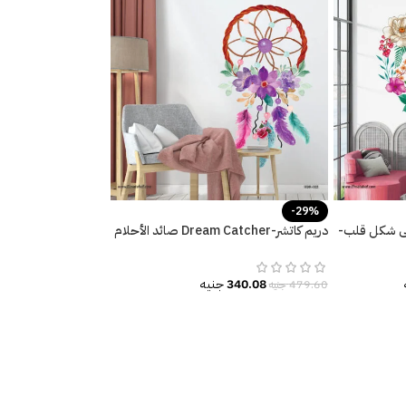
-29%
لى شكل قلب-
دريم كاتشر-Dream Catcher صائد الأحلام
ألوان البهجة-زهور وريش
340.08
جنيه
479.60
جنيه