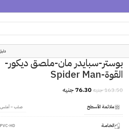
دليل
بوستر-سبايدر مان-ملصق ديكور-
القوة-Spider Man
76.30
جنيه
163.50
جنيه
ملائمة الأسطح
صلب – أملس
الخـامــة
PVC-HD