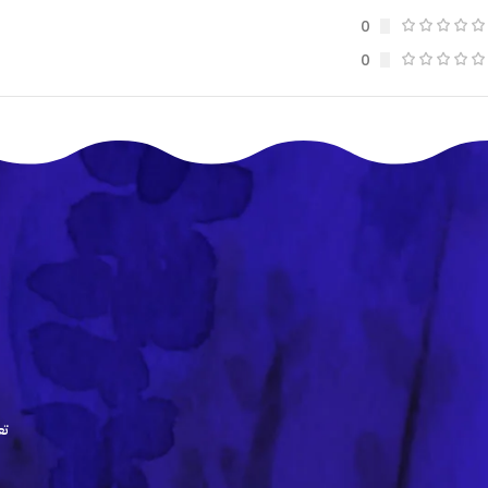
0
0
تع