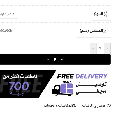
النــوع
عنصر مفرد
المقـاس (سم)
60x90h
+
-
أضف إلى السلة
أضف إلى الرغبات
المقاسات والخامات