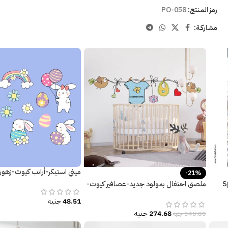
رمز المنتج:
PO-058
مشاركـة:
ميني استيكر-أرانب كيوت-زهو
-21%
-Spider
ملصق احتفال بمولود جديد-عصافير كيوت-
ورد-قلوب-ديكور غرف الأطفال
48.51
جنيه
274.68
جنيه
348.80
جنيه