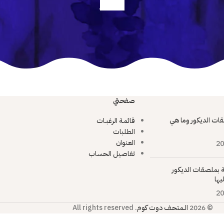
أعرف أكثر
صفحتي
ات الديكور وما هي
قائمـة الرغبـات
الطلبات
العنوان
20
تفاصيل الحساب
ية بملصقات الديكور
يها
20
© 2026
الـمتحـف دوت كوم
. All rights reserved