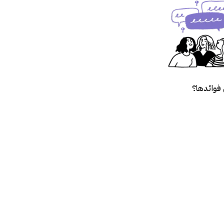
فوائدها؟
؟
زالته؟
صق؟