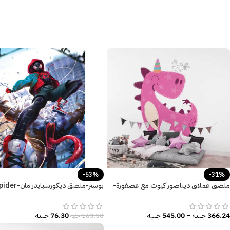
-53%
-31%
ملصق عملاق ديناصور كيوت مع عصفورة-
بوستر-ملصق ديكورسبايدر مان
Man-Monster
DINO
366.24
جنيه
–
545.00
جنيه
76.30
جنيه
163.50
جنيه