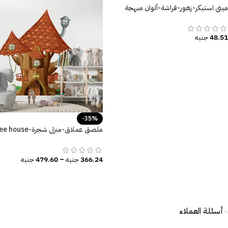
ميني استيكر-زهور-فراشة-ألوان مبهجة
48.51
جنيه
-35%
ديكور غرفة الأطفال
366.24
جنيه
–
479.60
جنيه
أسئلة العملاء