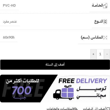
الخـامــة
PVC-HD
النــوع
عنصر مفرد
المقـاس (سم)
60x90h
+
-
أضف إلى السلة
أضف إلى الرغبات
المقاسات والخامات