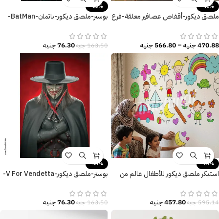
-53%
-40%
ملصق ديكور-أقفاص عصافير معلقة-فرع
بوستر-ملصق ديكور-باتمان-BatMan-
شجرة-عصافير-أوراق شجر
القوة-Poster-مقاسات متنوعة
470.88
جنيه
–
566.80
جنيه
76.30
جنيه
163.50
جنيه
-53%
-23%
استيكر ملصق ديكور للأطفال عالم من
بوستر-ملصق ديكور-V For Vendetta-
المرح والتعلم
فانديتا-مقاسات متعددة
457.80
جنيه
76.30
جنيه
595.14
جنيه
163.50
جنيه