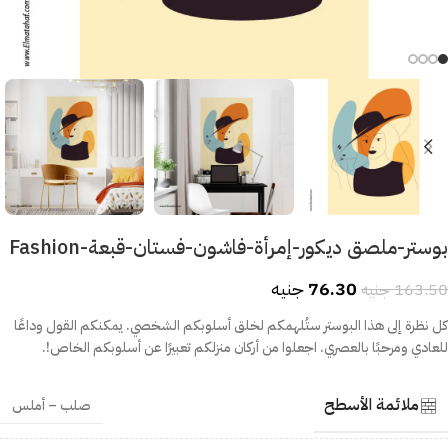
بوستر-ملصق ديكور-إمرأة-فاشون-فستان-قبعة-Fashion
76.30
جنيه
163.50
جنيه
كل نظرة إلى هذا البوستر ستُلهمكم لخلق أسلوبكم الشخصي. يمكنكم القول وداعًا
للعادي ومرحبًا بالعصري. اجعلوا من أركان منزلكم تعبيرًا عن أسلوبكم الخاص!.
ملائمة الأسطح
صلب – أملس