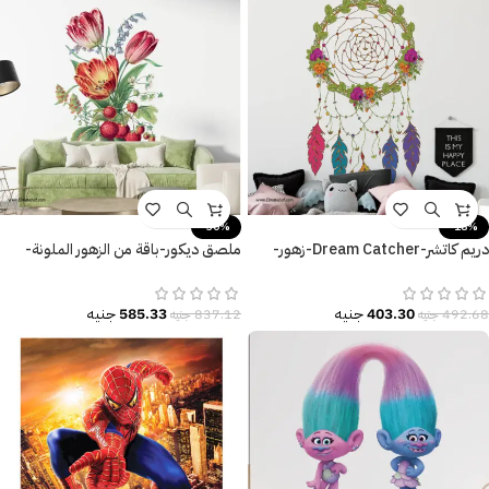
-30%
-18%
دريم كاتشر-Dream Catcher-زهور-
ملصق ديكور-باقة من الزهور الملونة-
ريش ملون-ألوان البهجة والسعادة
أوراق الشجر-فاكهة الفراولة
403.30
جنيه
585.33
جنيه
492.68
جنيه
837.12
جنيه