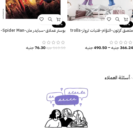
-53%
-33%
ملصق كرتون-التؤام-فتيات ترولز-trolls
بوستر عملاق-سبايدر مان-Spider Man-
baby-مقاسات متعددة
نيويورك-مقاسات متعددة
366.24
جنيه
–
490.50
جنيه
76.30
جنيه
163.50
جنيه
أسئلة العملاء