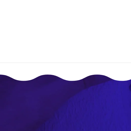
إقـرأ المزيـد