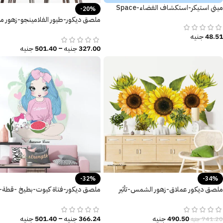
ميني استيكر-استكشاف الفضاء-Space
-20%
ملصق ديكور-طيور الفلامينجو-زهور مت
أوراق الشجر
48.51
جنيه
327.00
جنيه
–
501.40
جنيه
-32%
-34%
ملصق ديكور عملاق-زهور الشمس-تأثير
ملصق ديكور-فتاة كيوت-بطيخ -قطة
الألوان المائية
الصيف-نخيل
490.50
جنيه
366.24
جنيه
–
501.40
جنيه
741.20
جنيه