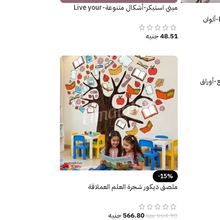
ميني استيكر-أشكال متنوعة-Live your
Dream
دريم كاتشر-Dream Catcher-ألوان
48.51
جنيه
-أوراق
-15%
ملصق ديكور شجرة العلم العملاقة
566.80
جنيه
664.90
جنيه