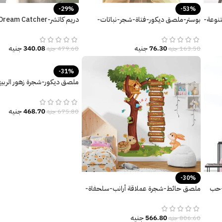
-29%
-53%
نوعة-
بوستر-ملصق ديكور-فتاة-شجر-نباتات-
الخريف-قهوة
كلاسيكية-ريش-Feathers
76.30
جنيه
340.08
جنيه
163.50
جنيه
479.60
جنيه
-31%
ملصق ديكور-شجرة زهور الربيع
الشجر-Spring
468.70
جنيه
675.80
جنيه
-30%
-حب
ملصق حائط-شجرة عملاقة أرانب-سلحفاة-
أسماء شهور السنة
566.80
جنيه
806.60
جنيه