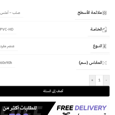
ملائمة الأسطح
صلب – أملس
الخـامــة
PVC-HD
النــوع
عنصر مفرد
المقـاس (سم)
60x90h
+
-
أضف إلى السلة