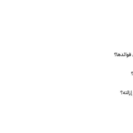
فوائدها؟
؟
زالته؟
صق؟