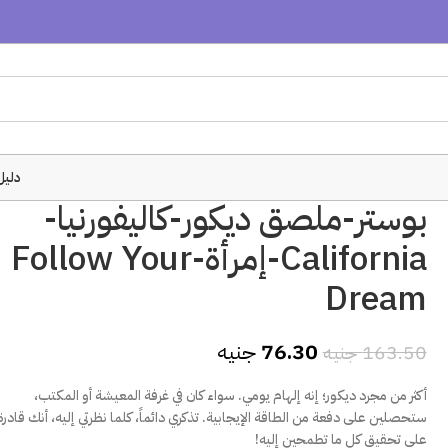
دليل
بوستر-ملصق ديكور-كاليفورنيا-
California-إمرأة-Follow Your
Dream
76.30
جنيه
163.50
جنيه
أكثر من مجرد ديكور؛ إنه إلهام يومي. سواء كان في غرفة المعيشة أو المكتب،
ستحصلين على دفعة من الطاقة الإيجابية. تذكري دائماً، كلما نظرتي إليه، أنك قادرة
على تحقيق كل ما تطمحين إليه!