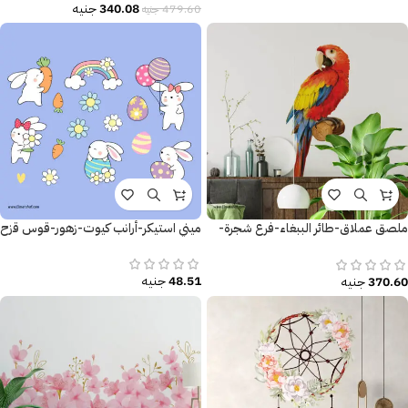
340.08
جنيه
479.60
جنيه
ملصق عملاق-طائر الببغاء-فرع شجرة-
ميني استيكر-أرانب كيوت-زهور-قوس قزح
ألوان زاهية
48.51
جنيه
370.60
جنيه