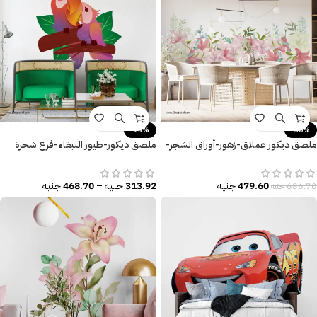
-25%
-30%
ملصق ديكور عملاق-زهور-أوراق الشجر-
ملصق ديكور-طيور الببغاء-فرع شجرة
ألوان أنيقة
معزول-أوراق الشجر الكبيرة
479.60
جنيه
313.92
جنيه
–
468.70
جنيه
686.70
جنيه