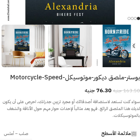
بوستر-ملصق ديكور-موتوسيكل-Motorcycle-Speed
76.30
جنيه
163.50
جنيه
سواء كنت تستعد لاستضافة أصدقائك أو مجرد تزيين جدرانك، احرص على أن يكون
لديك هذا الملصق الرائع. فهو يعد مثالياً لإحداث حوار مهم حول الأناقة والشغف
بالموتوسيكلات.
ملائمة الأسطح
صلب – أملس