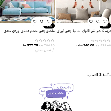
-26%
-29%
دريم كاتشر-تأثير الألوان المائية-زهور-أوراق
ملصق زهور-حجم عملاق-وردي-دهبي-
الشجر-ريش-Dream Catcher
فروع وأوراق الشجر
340.08
جنيه
577.70
جنيه
479.60
جنيه
784.80
جنيه
شحن مجاني
أسئلة العملاء