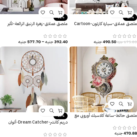
-31%
-27%
ملصق عملاق-سيارة كارتون-Cartoon
ملصق عملاق-زهرة الزنبق الرائعة-تأثير
car-أطفال-مقاسات عديدة
الألوان المائية
490.50
جنيه
392.40
جنيه
–
577.70
جنيه
675.80
جنيه
ملصق حائط-ساعة كلاسيك أوروبي مع
-29%
الزهور
دريم كاتشر-Dream Catcher-ألوان
كلاسيكية-ريش-Feathers
470.88
جنيه