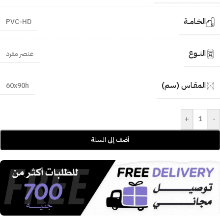
الخـامــة
PVC-HD
النــوع
عنصر مفرد
المقـاس (سم)
60x90h
+
-
أضف إلى السلة