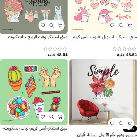
ميني استيكر-بابا نويل-قلوب-آيس كريم
ميني استيكر-وقت الربيع-بنات كيوت
48.51
جنيه
48.51
جنيه
ميني استيكر-آيس كريم-نبات-بسكويت-
-23%
أشارة المرور
ملصق-زهور-تأثير الألوان المائية-ألوان