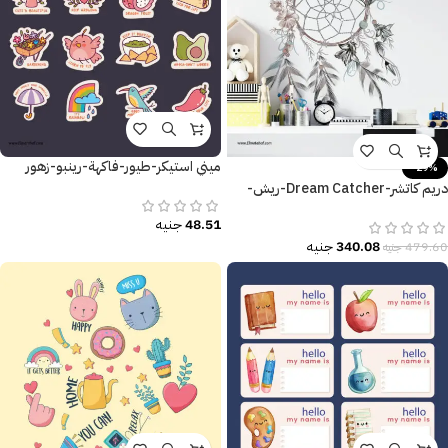
ميني استيكر-طيور-فاكهة-رينبو-زهور
-29%
دريم كاتشر-Dream Catcher-ريش-
زهور مودرن-Flowers-ألوان
48.51
جنيه
340.08
جنيه
479.60
جنيه