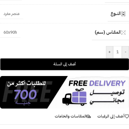
النــوع
عنصر مفرد
المقـاس (سم)
60x90h
+
-
أضف إلى السلة
أضف إلى الرغبات
المقاسات والخامات