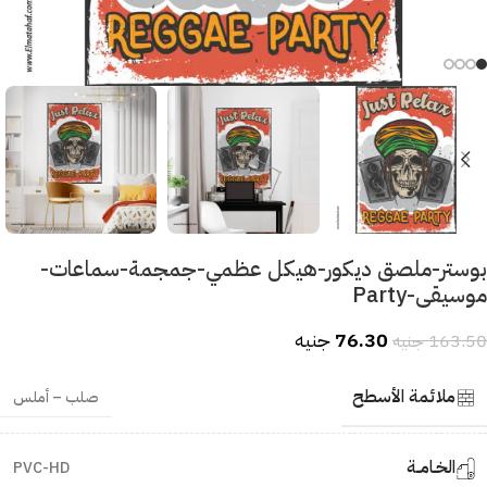
بوستر-ملصق ديكور-هيكل عظمي-جمجمة-سماعات-
موسيقى-Party
76.30
جنيه
163.50
جنيه
ملائمة الأسطح
صلب – أملس
الخـامــة
PVC-HD