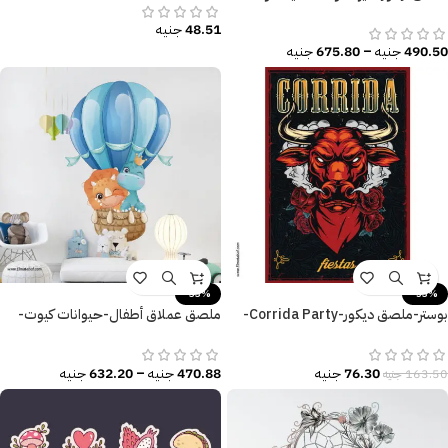
زاهية-Make it Simple
48.51
جنيه
490.50
جنيه
–
675.80
جنيه
-33%
-53%
بوستر-ملصق ديكور-Corrida Party-
ملصق عملاق أطفال-حيوانات كيوت-
احتفال-ثور-زهور
ديناصور يحلق مع منطاد الهواء
76.30
جنيه
470.88
جنيه
–
632.20
جنيه
163.50
جنيه