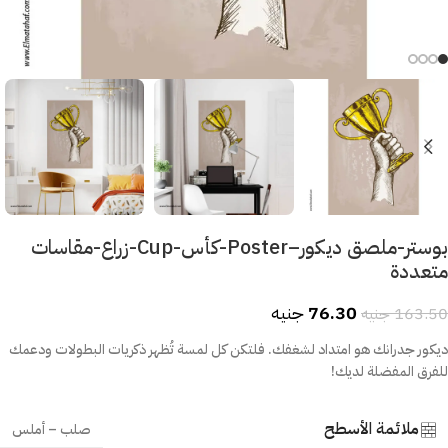
بوستر-ملصق ديكور–Poster-كأس-Cup-زراع-مقاسات
متعددة
76.30
جنيه
163.50
جنيه
ديكور جدرانك هو امتداد لشغفك. فلتكن كل لمسة تُظهر ذكريات البطولات ودعمك
للفرق المفضلة لديك!
ملائمة الأسطح
صلب – أملس