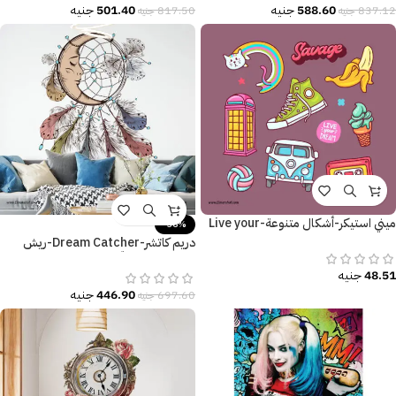
588.60
جنيه
501.40
جنيه
837.12
جنيه
817.50
جنيه
ميني استيكر-أشكال متنوعة-Live your
-36%
Dream
دريم كاتشر-Dream Catcher-ريش
وهلال-ألوان جذّابة
48.51
جنيه
446.90
جنيه
697.60
جنيه