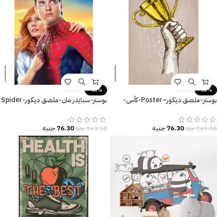
-53%
-53%
بوستر-سبايدر مان-ملصق ديكور-Spider
بوستر-ملصق ديكور–Poster-كأس-
Man
Cup-زراع-مقاسات متعددة
76.30
جنيه
76.30
جنيه
163.50
جنيه
163.50
جنيه