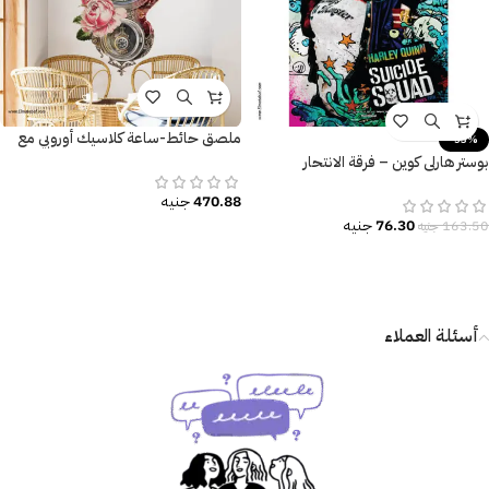
ملصق حائط-ساعة كلاسيك أوروبي مع
-53%
الزهور
بوستر هارلي كوين – فرقة الانتحار
(Suicide Squad) – تصميم جرافيتي
470.88
جنيه
ملون.
76.30
جنيه
163.50
جنيه
أسئلة العملاء