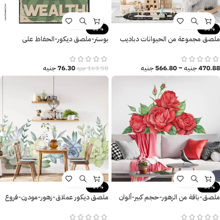
-53%
-38%
ملصق مجموعة من الحيوانات دباديب
بوستر-ملصق ديكور-الحفاظ على
وقطط وموتوسيكل – Funny Tuk Tuk
الصحة-Health is The Best Wealth
470.88
جنيه
–
566.80
جنيه
76.30
جنيه
163.50
جنيه
-39%
-30%
ملصق-باقة من الزهور-حجم كبير-ألوان
ملصق ديكور عملاق-زهور-مودرن-فروع
زاهية
الشجر-تأثير الألوان المائية