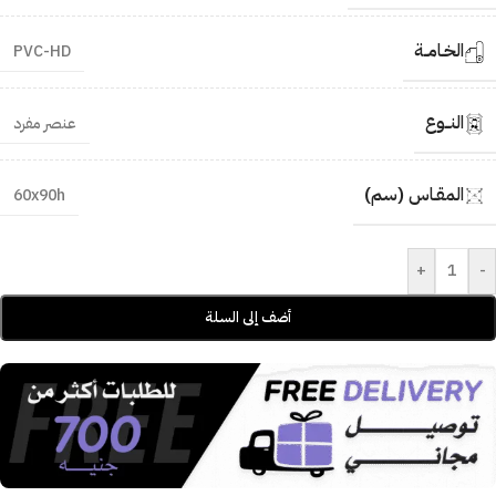
الخـامــة
PVC-HD
النــوع
عنصر مفرد
المقـاس (سم)
60x90h
+
-
أضف إلى السلة