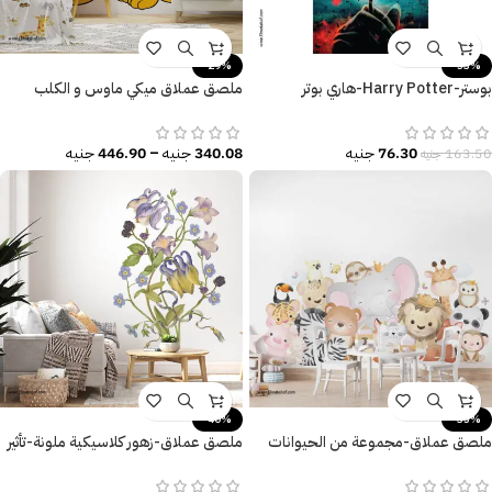
-29%
-53%
بوستر-Harry Potter-هاري بوتر
ملصق عملاق ميكي ماوس و الكلب
والمقدسات المهلكة
Mickey Mouse and the dog
76.30
جنيه
340.08
جنيه
–
446.90
جنيه
163.50
جنيه
-40%
-35%
ملصق عملاق-مجموعة من الحيوانات
ملصق عملاق-زهور كلاسيكية ملونة-تأثير
والطيور-غرف أطفال-حضانات
الألوان المائية