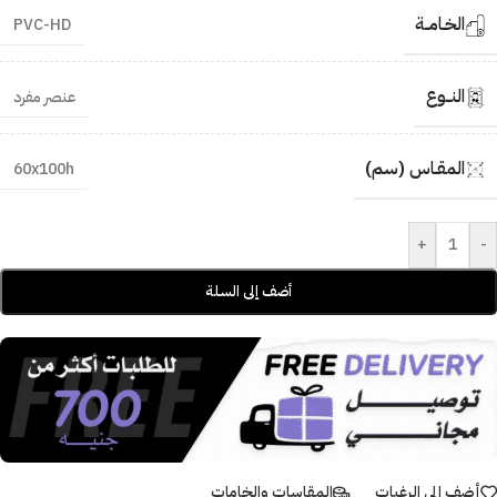
الخـامــة
PVC-HD
النــوع
عنصر مفرد
المقـاس (سم)
60x100h
+
-
أضف إلى السلة
أضف إلى الرغبات
المقاسات والخامات