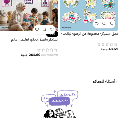
ميني استيكر-مجموعة من الزهور-نباتات-
-41%
فصل الربيع-فراشات
استيكر ملصق ديكور تعليمي عالم
الأشكال المرحة
48.51
جنيه
261.60
جنيه
446.90
جنيه
أسئلة العملاء