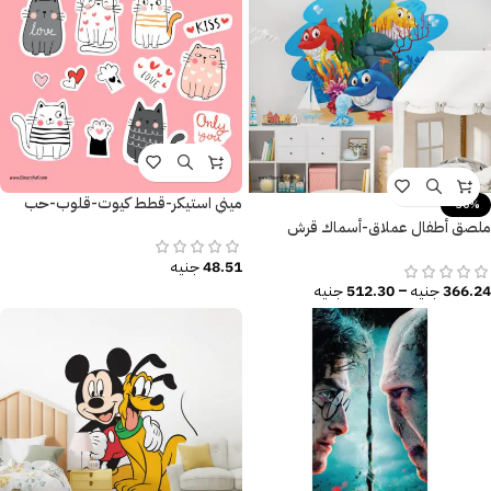
ميني استيكر-قطط كيوت-قلوب-حب
-30%
ملصق أطفال عملاق-أسماك قرش
كيوت-عالم البحار-Shark
48.51
جنيه
366.24
جنيه
–
512.30
جنيه