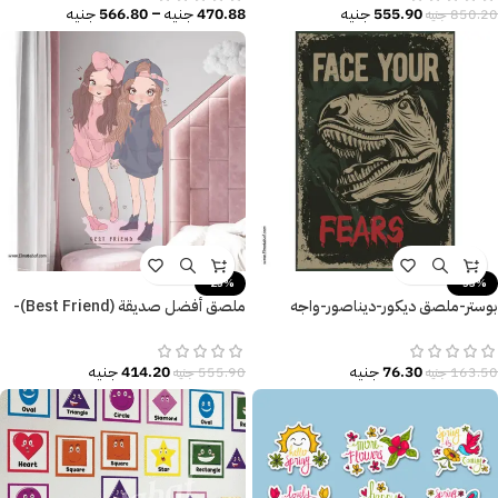
555.90
جنيه
470.88
جنيه
–
566.80
جنيه
850.20
جنيه
-25%
-53%
بوستر-ملصق ديكور-ديناصور-واجه
ملصق أفضل صديقة (Best Friend)-
مخاوفك-Face your Fears
بنات كيوت-Cute Girls
76.30
جنيه
414.20
جنيه
163.50
جنيه
555.90
جنيه