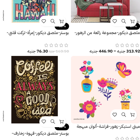
-53%
-29%
ملصق ديكور-مجموعة رائعة من الزهور-
بوستر-ملصق ديكور-إمرأة-تركت قلبي-
ورق الشجر-ألوان زاهية
زهور-نخل-مقاسات متعددة
313.92
جنيه
–
446.90
جنيه
76.30
جنيه
163.50
جنيه
ميني استيكر-زهور-فراشة-ألوان مبهجة
-53%
بوستر-ملصق ديكور-قهوة-زخارف-
Coffee is Always A Good Idea