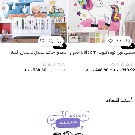
-36%
-29%
ملصق يوني كورن كيوت-Unicorn-نجوم
ملصق حائط عملاق للأطفال-قطار
ألوان-سحاب
وحيوانات-(Train with Animals)
313.92
جنيه
–
446.90
جنيه
588.60
جنيه
926.50
جنيه
أسئلة العملاء