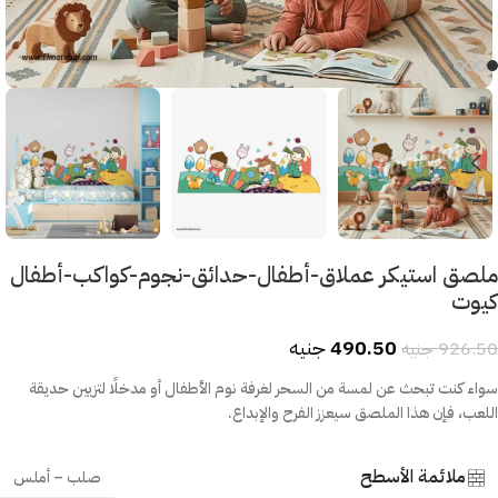
ملصق استيكر عملاق-أطفال-حدائق-نجوم-كواكب-أطفال
كيوت
490.50
جنيه
926.50
جنيه
سواء كنت تبحث عن لمسة من السحر لغرفة نوم الأطفال أو مدخلًا لتزيين حديقة
اللعب، فإن هذا الملصق سيعزز الفرح والإبداع.
ملائمة الأسطح
صلب – أملس