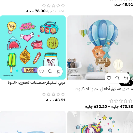
48.51
جنيه
76.30
جنيه
163.50
جنيه
ميني استيكر-ملصقات تحفيزية-القوة
-33%
والنشاط
ملصق عملاق أطفال-حيوانات كيوت-
ديناصور يحلق مع منطاد الهواء
48.51
جنيه
470.88
جنيه
–
632.20
جنيه