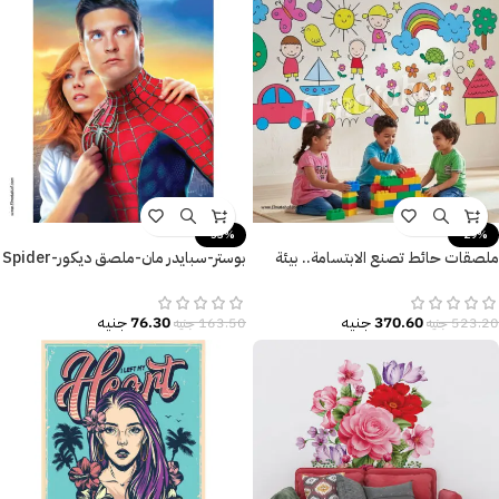
-53%
-29%
ملصقات حائط تصنع الابتسامة.. بيئة
بوستر-سبايدر مان-ملصق ديكور-Spider
تعليمية مثالية مليئة بالبهجة.
Man
370.60
جنيه
76.30
جنيه
523.20
جنيه
163.50
جنيه