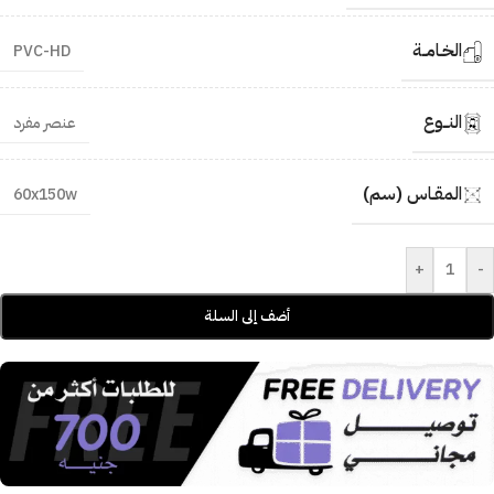
الخـامــة
PVC-HD
النــوع
عنصر مفرد
المقـاس (سم)
60x150w
+
-
أضف إلى السلة