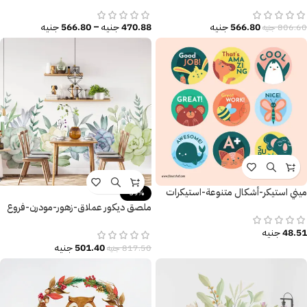
سلحفاة-أسماء شهور السنة
وقطط وموتوسيكل – Funny Tuk Tuk
566.80
جنيه
470.88
جنيه
–
566.80
جنيه
806.60
جنيه
ميني استيكر-أشكال متنوعة-استيكرات
-39%
تحفيزية
ملصق ديكور عملاق-زهور-مودرن-فروع
الشجر-تأثير الألوان المائية
48.51
جنيه
501.40
جنيه
817.50
جنيه