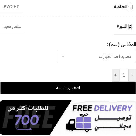
الخـامــة
PVC-HD
النــوع
عنصر مفرد
المقـاس (سم)
+
-
أضف إلى السلة