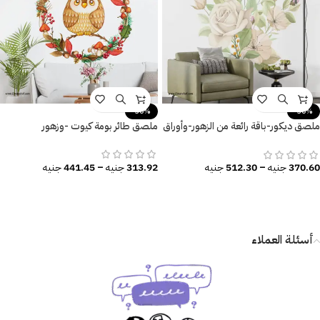
-30%
-30%
ملصق ديكور-باقة رائعة من الزهور-وأوراق
ملصق طائر بومة كيوت -وزهور
الشجر
313.92
جنيه
–
441.45
جنيه
370.60
جنيه
–
512.30
جنيه
أسئلة العملاء