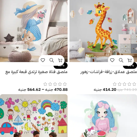
-40%
-44%
ملصق عملاق-زرافة-فراشات-زهور
ملصق فتاة صغيرة ترتدي قبعة كبيرة مع
وأوراق الشجر-giraffe
دبدوب وفراشة وزهور
414.20
جنيه
470.88
جنيه
–
564.62
جنيه
741.20
جنيه