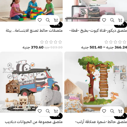
-29%
-32%
ملصق ديكور-فتاة كيوت-بطيخ -قطة-
ملصقات حائط تصنع الابتسامة.. بيئة
حب الصيف-نخيل
تعليمية مثالية مليئة بالبهجة.
366.24
جنيه
–
501.40
جنيه
370.60
جنيه
523.20
جنيه
-38%
-30%
ملصق حائط-شجرة عملاقة أرانب-
ملصق مجموعة من الحيوانات دباديب