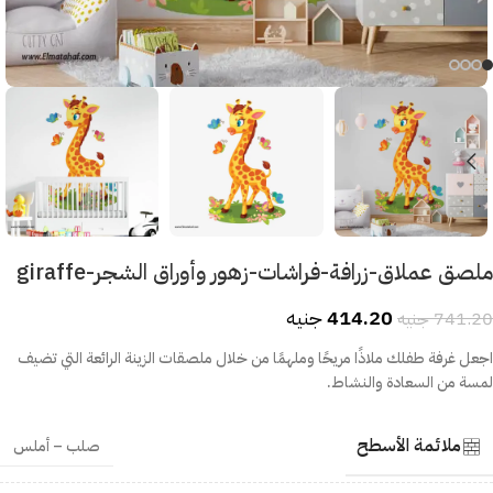
ملصق عملاق-زرافة-فراشات-زهور وأوراق الشجر-giraffe
414.20
جنيه
741.20
جنيه
اجعل غرفة طفلك ملاذًا مريحًا وملهمًا من خلال ملصقات الزينة الرائعة التي تضيف
لمسة من السعادة والنشاط.
ملائمة الأسطح
صلب – أملس