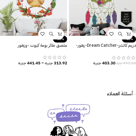
-30%
-18%
دريم كاتشر-Dream Catcher-زهور-
ملصق طائر بومة كيوت -وزهور
ريش ملون-ألوان البهجة والسعادة
313.92
جنيه
–
441.45
جنيه
403.30
جنيه
492.68
جنيه
أسئلة العملاء