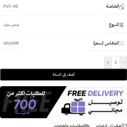
الخـامــة
PVC-HD
النــوع
عنصر مفرد
المقـاس (سم)
60x100h
+
-
أضف إلى السلة
أضف إلى الرغبات
المقاسات والخامات