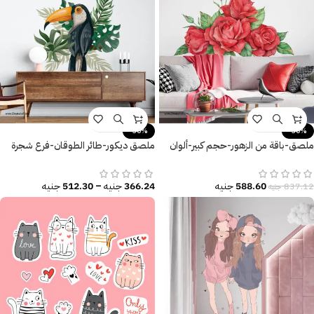
-30%
-30%
ملصق-باقة من الزهور-حجم كبير-ألوان
ملصق ديكور-طائر الطوقان-فرع شجرة
زاهية
معزول-أوراق شجر كبيرة
588.60
جنيه
366.24
جنيه
–
512.30
جنيه
837.12
جنيه