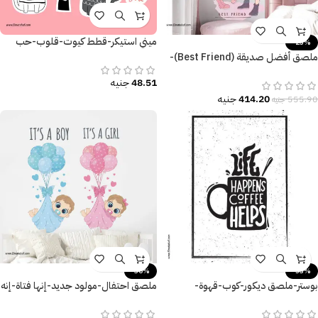
ميني استيكر-قطط كيوت-قلوب-حب
-25%
ملصق أفضل صديقة (Best Friend)-
بنات كيوت-Cute Girls
48.51
جنيه
414.20
جنيه
555.90
جنيه
-30%
-53%
بوستر-ملصق ديكور-كوب-قهوة-
ملصق احتفال-مولود جديد-إنها فتاة-إنه
Coffee-مقاسات متعددة
ولد-IT’S A BOY-IT’S A GIRL