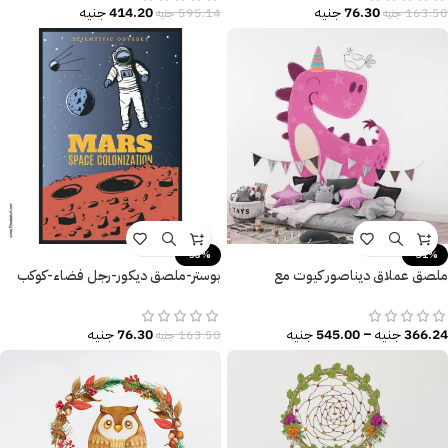
76.30
جنيه
414.20
جنيه
163.50
جنيه
595.14
جنيه
-53%
-31%
ملصق عملاق ديناصور كيوت مع
بوستر-ملصق ديكور-رجل فضاء-كوكب
عصفورة-DINO
المريخ-Mars
366.24
جنيه
–
545.00
جنيه
76.30
جنيه
163.50
جنيه