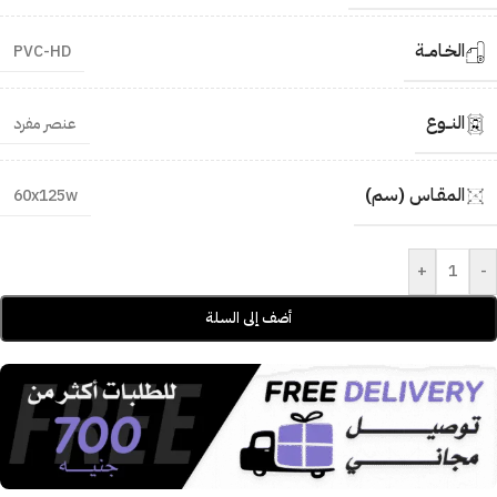
الخـامــة
PVC-HD
النــوع
عنصر مفرد
المقـاس (سم)
60x125w
+
-
أضف إلى السلة