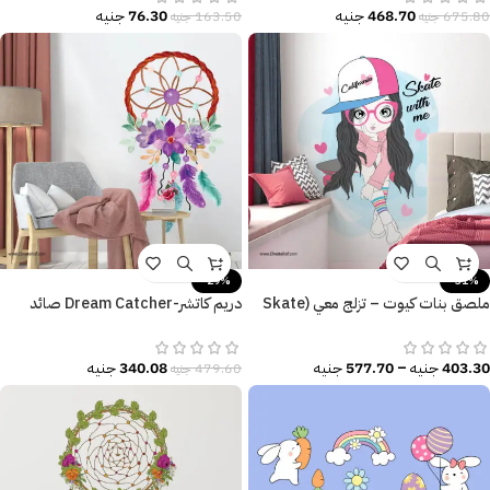
468.70
جنيه
76.30
جنيه
675.80
جنيه
163.50
جنيه
-29%
-31%
ملصق بنات كيوت – تزلج معي (Skate
دريم كاتشر-Dream Catcher صائد
with me) ألوان زاهية
الأحلام ألوان البهجة-زهور وريش
403.30
جنيه
–
577.70
جنيه
340.08
جنيه
479.60
جنيه