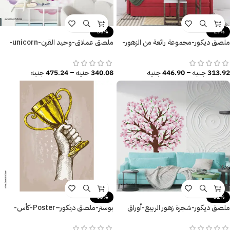
-30%
-29%
ملصق ديكور-مجموعة رائعة من الزهور-
ملصق عملاق-وحيد القرن-unicorn-
ورق الشجر-ألوان زاهية
سحابات-قوس قزح-قلعة
313.92
جنيه
–
446.90
جنيه
340.08
جنيه
–
475.24
جنيه
-53%
-31%
ملصق ديكور-شجرة زهور الربيع-أوراق
بوستر-ملصق ديكور–Poster-كأس-
الشجر-Spring
Cup-زراع-مقاسات متعددة