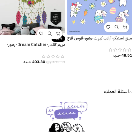
ميني استيكر-أرانب كيوت-زهور-قوس قزح
-18%
دريم كاتشر-Dream Catcher-زهور-
ريش ملون-ألوان البهجة والسعادة
48.51
جنيه
403.30
جنيه
492.68
جنيه
أسئلة العملاء