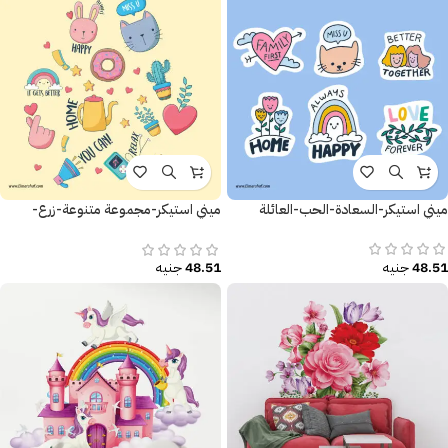
ميني استيكر-السعادة-الحب-العائلة
ميني استيكر-مجموعة متنوعة-زرع-
قلوب-ملصقات تحفيزية
48.51
جنيه
48.51
جنيه