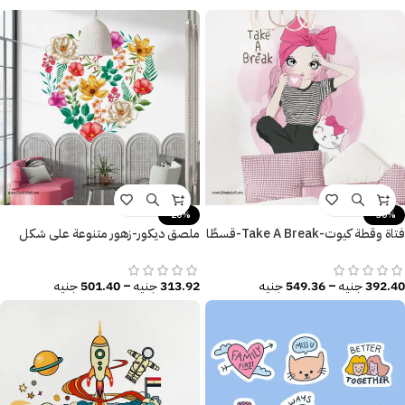
-20%
-30%
فتاة وقطة كيوت-Take A Break-قسطًا
ملصق ديكور-زهور متنوعة على شكل
من الراحة
قلب-ألوان زاهية
392.40
جنيه
–
549.36
جنيه
313.92
جنيه
–
501.40
جنيه