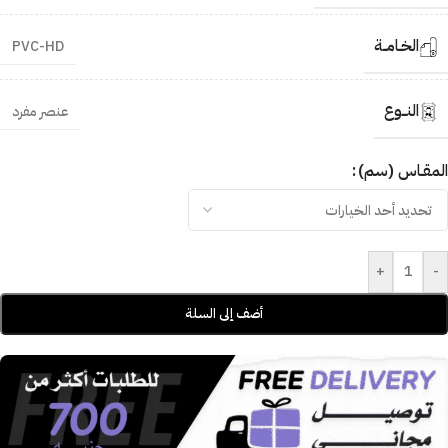
الخـامــة
PVC-HD
النــوع
عنصر مفرد
المقـاس (سم)
+
-
أضف إلى السلة