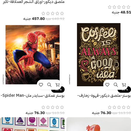
أشارة المرور
ملصق ديكور-أوراق الشجر العملاقة-تأثير
الألوان المائية المميزة
48.51
جنيه
457.80
جنيه
640.92
جنيه
-53%
-53%
بوستر-ملصق ديكور-قهوة-زخارف-
بوستر عملاق-سبايدر مان-Spider Man-
Coffee is Always A Good Idea
نيويورك-مقاسات متعددة
76.30
جنيه
76.30
جنيه
163.50
جنيه
163.50
جنيه