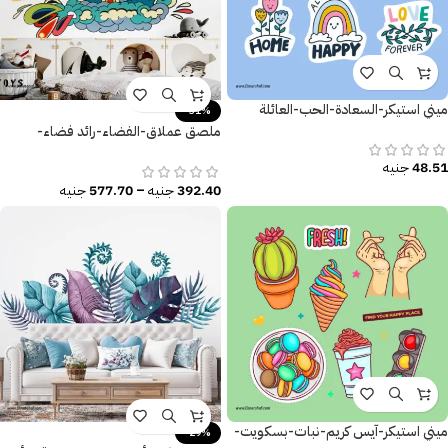
ميني استيكر-السعادة-الحب-العائلة
-31%
ملصق عملاق-الفضاء-رائد فضاء-
الشمس والنجوم-صاروخ
48.51
جنيه
392.40
جنيه
–
577.70
جنيه
ميني استيكر-آيس كريم-نبات-بسكويت-
-29%