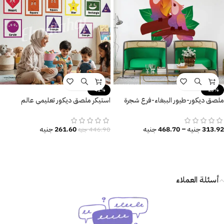
-41%
-25%
ملصق ديكور-طيور الببغاء-فرع شجرة
استيكر ملصق ديكور تعليمي عالم
معزول-أوراق الشجر الكبيرة
الأشكال المرحة
313.92
جنيه
–
468.70
جنيه
261.60
جنيه
446.90
جنيه
أسئلة العملاء