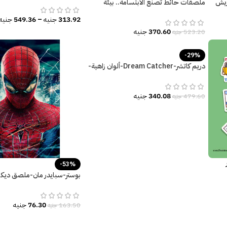
Dr-زهور-ريش
ملصقات حائط تصنع الابتسامة.. بيئة
تعليمية مثالية مليئة بالبهجة.
313.92
جنيه
–
549.36
جنيه
370.60
جنيه
523.20
جنيه
-29%
دريم كاتشر-Dream Catcher-ألوان زاهية-
ريش-ألوان البهجة
340.08
جنيه
479.60
جنيه
-53%
بوستر-سبايدر مان-ملصق ديكور
Spider Man
76.30
جنيه
163.50
جنيه