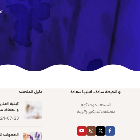
تع
دليل المتحف
لو الحيطة سادة.. اقلبها سعادة
كيفية العنا
المتحف دوت كوم
والحفاظ عل
ملصقات الديكور والزينة
24-07-23
الخطوات ال