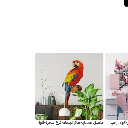
لوان زاهية
ملصق عملاق-طائر الببغاء-فرع شجرة-ألوان
زاهية