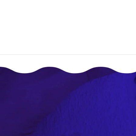
إقـرأ المزيـد