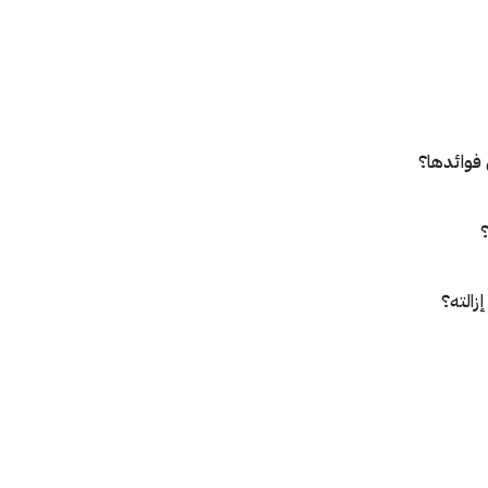
فوائدها؟
؟
زالته؟
صق؟