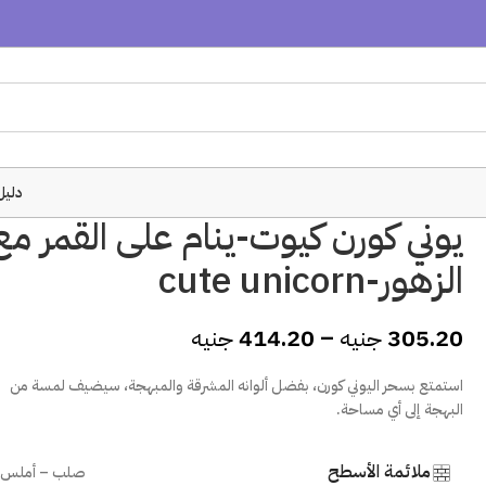
دليل
يوني كورن كيوت-ينام على القمر مع
الزهور-cute unicorn
305.20
جنيه
–
414.20
جنيه
استمتع بسحر اليوني كورن، بفضل ألوانه المشرقة والمبهجة، سيضيف لمسة من
البهجة إلى أي مساحة.
ملائمة الأسطح
صلب – أملس