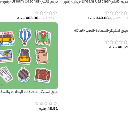
دريم كاتشر-Dream Catcher-ريش-زهور
دريم كاتشر-eam Catcher
مودرن-Flowers-ألوان
ملون-ألوان البهجة والسعادة
340.08
جنيه
403.30
جنيه
479.60
جنيه
492.68
جنيه
ميني استيكر-السعادة-الحب-العائلة
48.51
جنيه
ميني استيكر-ملصقات الرحلات والسفر
48.51
جنيه