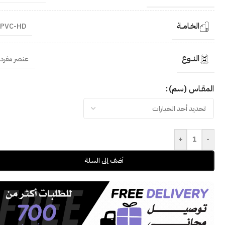
الخـامــة
PVC-HD
النــوع
عنصر مفرد
المقـاس (سم)
+
-
أضف إلى السلة