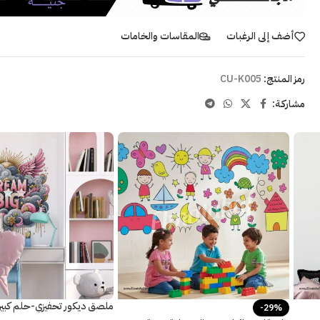
أضف إلى الرغبات
المقاسات والخامات
رمز المنتج:
CU-K005
مشاركـة:
ملصق ديكور تحفيزي-حلم كبير-أ
-29%