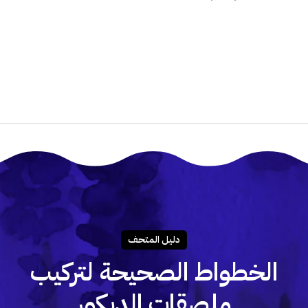
دليـل المتحـف
الخطواط الصحيحة لتركيب
ملصقات الديكور