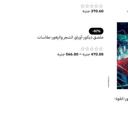
370.60
جنيه
-40%
ملصق ديكور-أوراق الشجر والزهور-مقاسات
متعددة
470.88
جنيه
–
566.80
جنيه
-القوة-