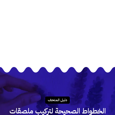
دليـل المتحـف
الخطواط الصحيحة لتركيب ملصقات